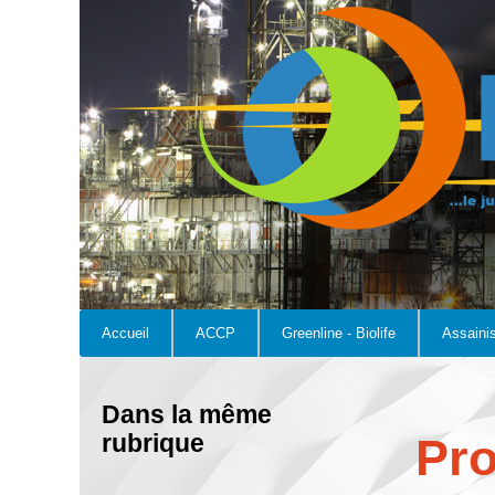
Accueil
ACCP
Greenline - Biolife
Assaini
Dans la même
rubrique
Pro