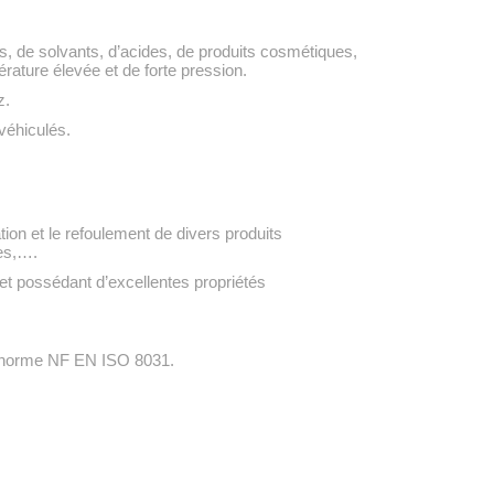
es, de solvants, d’acides, de produits cosmétiques,
érature élevée et de forte pression.
z.
 véhiculés.
tion et le refoulement de divers produits
es,….
et possédant d’excellentes propriétés
norme NF EN ISO 8031.