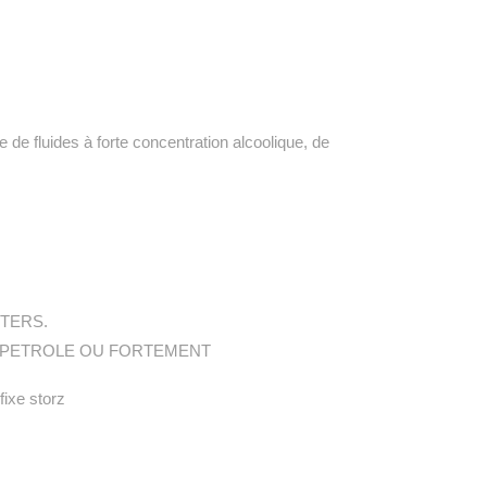
 de fluides à forte concentration alcoolique, de
STERS.
DE PETROLE OU FORTEMENT
ixe storz