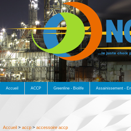
Accueil
ACCP
Greenline - Biolife
Assainissement - E
Accueil
>
accp
>
accessoire accp