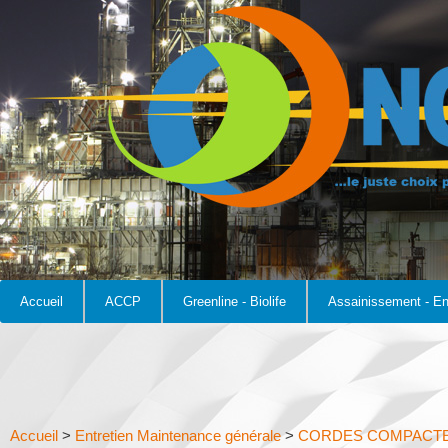
Accueil
ACCP
Greenline - Biolife
Assainissement - E
Accueil
>
Entretien Maintenance générale
>
CORDES COMPACT