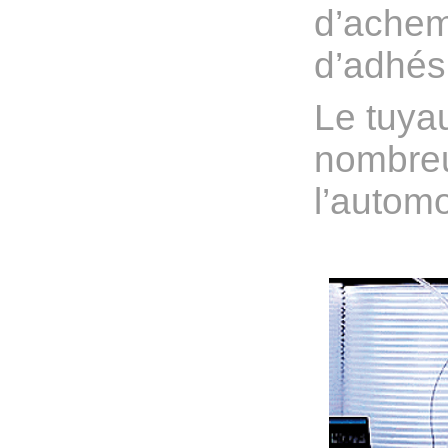
d’achem
d’adhési
Le tuya
nombreu
l’automo