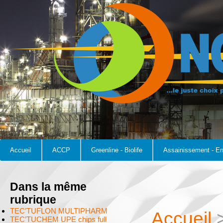
Accueil
ACCP
Greenline - Biolife
Assainissement - E
Dans la même
rubrique
TEC’TUFLON MULTIPHARM
Accueil
TEC’TUCHEM UPE chips full