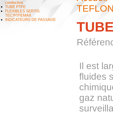
conductive
TEFLON
TUBE PTFE
FLEXIBLES SERTIS
TEC’PTFEMAX
INDICATEURS DE PASSAGE
TUBE
Référen
Il est l
fluides
chimiqu
gaz natu
surveill