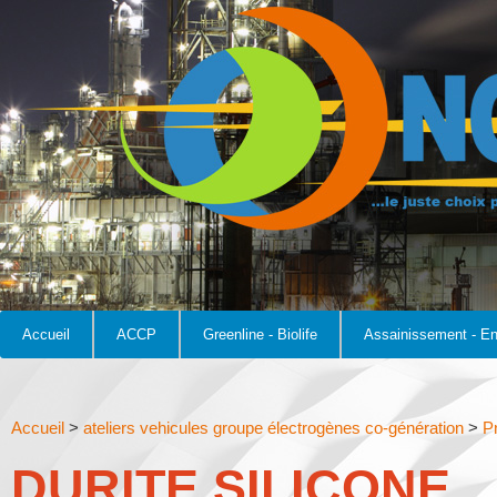
Accueil
ACCP
Greenline - Biolife
Assainissement - E
Accueil
>
ateliers vehicules groupe électrogènes co-génération
>
P
DURITE SILICONE