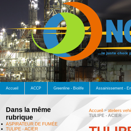
Accueil
ACCP
Greenline - Biolife
Assainissement - E
Dans la même
Accueil
>
ateliers ve
TULIPE - ACIER
rubrique
ASPIRATEUR DE FUMÉE
TULIPE - ACIER