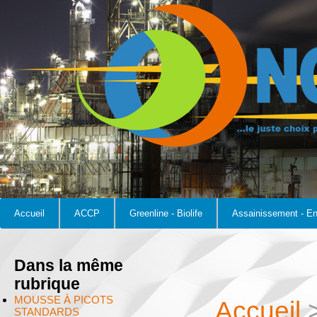
Accueil
ACCP
Greenline - Biolife
Assainissement - E
Dans la même
rubrique
MOUSSE À PICOTS
Accueil
STANDARDS