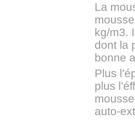
La mous
mousse
kg/m3. I
dont la 
bonne a
Plus l’é
plus l’é
mousse
auto-ext