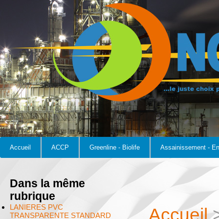
Accueil
ACCP
Greenline - Biolife
Assainissement - E
Dans la même
rubrique
LANIERES PVC
Accueil
TRANSPARENTE STANDARD