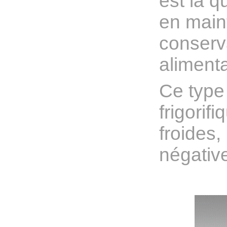
est la q
en main
conserv
alimenta
Ce type 
frigorif
froides
négative