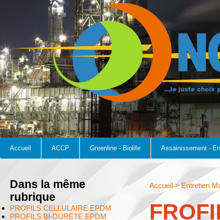
Accueil
ACCP
Greenline - Biolife
Assainissement - E
Dans la même
Accueil
>
Entretien M
rubrique
FROFI
PROFILS CELLULAIRE EPDM
PROFILS BI-DURETE EPDM