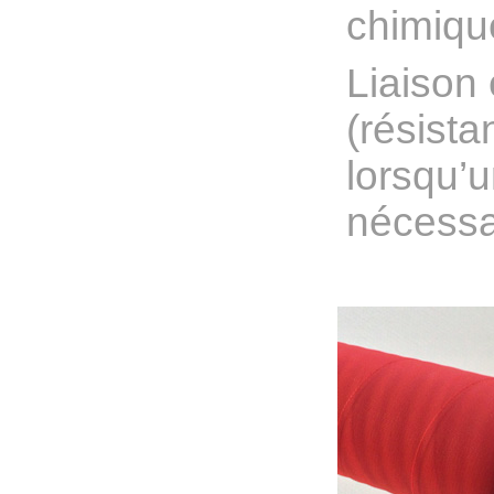
chimiq
Liaison
(résista
lorsqu’u
nécessa