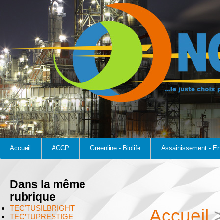
Accueil
ACCP
Greenline - Biolife
Assainissement - E
Dans la même
rubrique
TEC’TUSILBRIGHT
Accueil
TEC’TUPRESTIGE