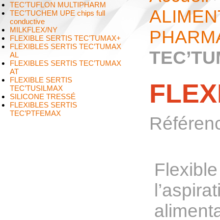
TEC’TUFLON MULTIPHARM
ALIMEN
TEC’TUCHEM UPE chips full
conductive
MILKFLEX/NY
PHARM
FLEXIBLE SERTIS TEC’TUMAX+
FLEXIBLES SERTIS TEC’TUMAX
TEC’TU
AL
FLEXIBLES SERTIS TEC’TUMAX
AT
FLEXIBLE SERTIS
FLEX
TEC’TUSILMAX
SILICONE TRESSÉ
FLEXIBLES SERTIS
TEC’PTFEMAX
Référen
Flexible
l’aspira
aliment