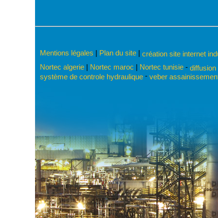
Mentions légales
|
Plan du site
|
création site internet in
Nortec algerie
|
Nortec maroc
|
Nortec tunisie
-
diffusion
-
système de controle hydraulique
veber assainissement