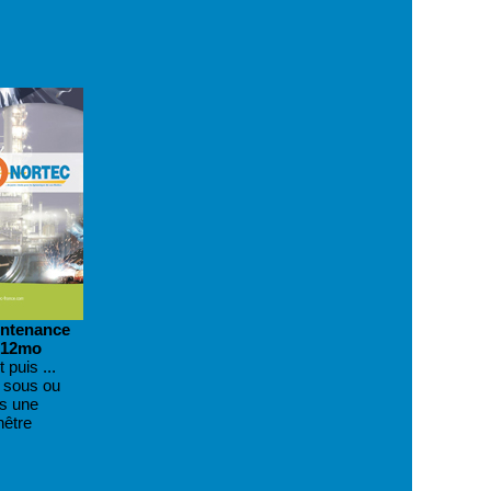
intenance
 12mo
 puis ...
z sous ou
s une
nêtre