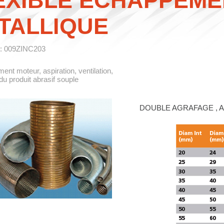
EXIBLE ECHAPPEME
TALLIQUE
 : 009ZINC203
nt moteur, aspiration, ventilation,
u produit abrasif souple
DOUBLE AGRAFAGE , A