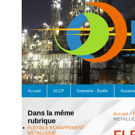
Accueil
ACCP
Greenline - Biolife
Assaini
Dans la même
Accueil
>
E
METALLI
rubrique
FLEXIBLE ECHAPPEMENT
METALLIQUE