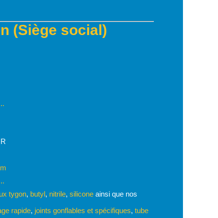
 (Siège social)
..
IR
om
..
ux tygon
,
butyl
,
nitrile
,
silicone
ainsi que nos
ge rapide
,
joints gonflables et spécifiques
,
tube