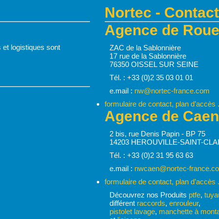
Nortec - Contact
Agence de Rouen
 et logistiques sont
ZAC de la Sablonnière
17 rue de la Sablonnière
76350 OISSEL SUR SEINE
Tél. : +33 (0)2 35 03 01 01
e.mail :
nw@nortec-france.com
formulaire de contact, plan d’accès .
Agence de Caen
2 bis, rue Denis Papin - BP 75
14203 HEROUVILLE-SAINT-CLA
Tél. : +33 (0)2 31 95 63 63
e.mail :
nwcaen@nortec-france.c
formulaire de contact, plan d’accès .
Découvrez nos Produits
ptfe
,
tuya
différent
raccords
,
enrouleur
,
pistolet lavage
,
manchette à monta