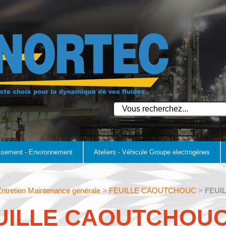
ssement - Environnement
Ateliers - Véhicule Groupe electrogènes
ntretien Maintenance générale
>
FEUILLE CAOUTCHOUC
>
FEUI
UILLE CAOUTCHOUC