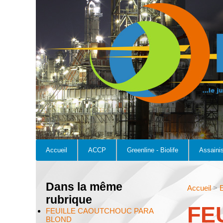
Accueil
ACCP
Greenline - Biolife
Assaini
Dans la même
Accueil
>
E
rubrique
FE
FEUILLE CAOUTCHOUC PARA
BLOND