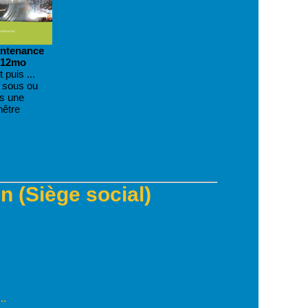
intenance
 12mo
 puis ...
z sous ou
s une
nêtre
 (Siège social)
..