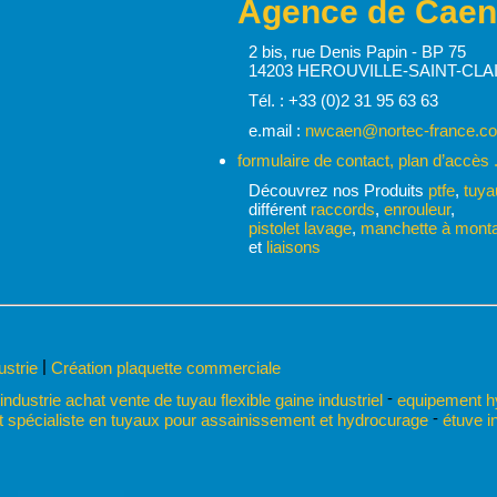
Agence de Caen
2 bis, rue Denis Papin - BP 75
14203 HEROUVILLE-SAINT-CLA
Tél. : +33 (0)2 31 95 63 63
e.mail :
nwcaen@nortec-france.c
formulaire de contact, plan d’accès .
Découvrez nos Produits
ptfe
,
tuya
différent
raccords
,
enrouleur
,
pistolet lavage
,
manchette à monta
et
liaisons
|
dustrie
Création plaquette commerciale
-
 industrie achat vente de tuyau flexible gaine industriel
equipement hyd
-
 spécialiste en tuyaux pour assainissement et hydrocurage
étuve in