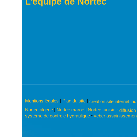
L’équipe de Nortec
Mentions légales
|
Plan du site
|
création site internet in
Nortec algerie
|
Nortec maroc
|
Nortec tunisie
-
diffusion
-
système de controle hydraulique
veber assainissement