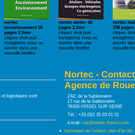
nortec
nortec atelier 48
nortec ma
assainissement 56
pages 2.2mo
158 pages
pages 2.5mo
cliquez droit puis ...
cliquez droit
cliquez droit puis ...
enregistrez sous ou
enregistre
enregistrez sous ou
ouvrez dans une
ouvrez dan
ouvrez dans une
nouvelle fenêtre
nouvelle fe
nouvelle fenêtre
Nortec - Contact
Agence de Rouen
 et logistiques sont
ZAC de la Sablonnière
17 rue de la Sablonnière
76350 OISSEL SUR SEINE
Tél. : +33 (0)2 35 03 01 01
e.mail :
nw@nortec-france.com
formulaire de contact, plan d’accès .