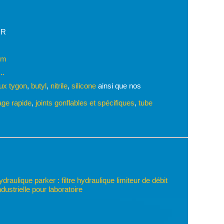
IR
om
..
ux tygon
,
butyl
,
nitrile
,
silicone
ainsi que nos
ge rapide
,
joints gonflables et spécifiques
,
tube
raulique parker : filtre hydraulique limiteur de débit
dustrielle pour laboratoire