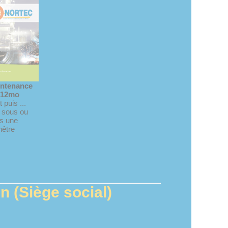
intenance
 12mo
 puis ...
z sous ou
s une
nêtre
 (Siège social)