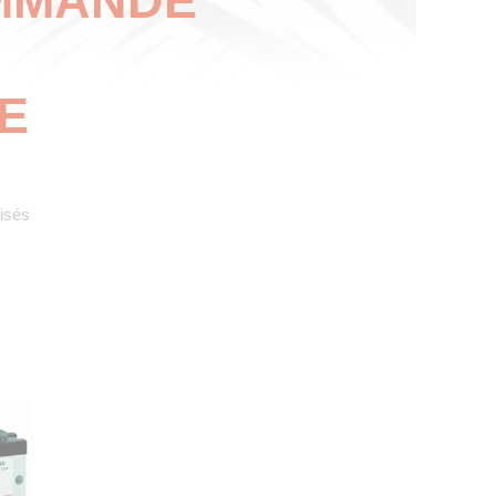
OMMANDE
E
isés