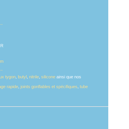
..
IR
om
..
ux tygon
,
butyl
,
nitrile
,
silicone
ainsi que nos
ge rapide
,
joints gonflables et spécifiques
,
tube