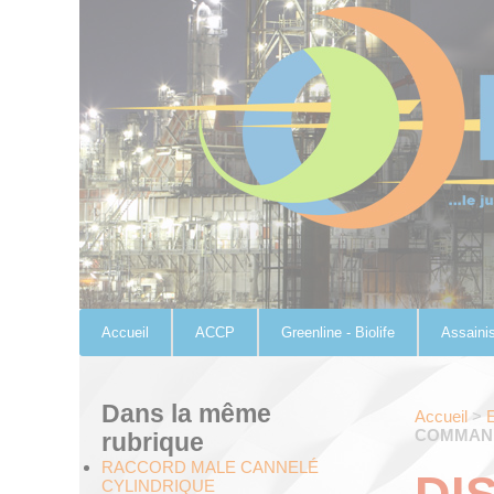
Panneau de gestion des cookies
Accueil
ACCP
Greenline - Biolife
Assaini
Dans la même
Accueil
>
E
COMMAND
rubrique
RACCORD MALE CANNELÉ
CYLINDRIQUE