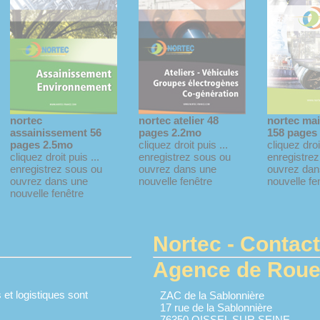
nortec
nortec atelier 48
nortec ma
assainissement 56
pages 2.2mo
158 pages
pages 2.5mo
cliquez droit puis ...
cliquez droit
cliquez droit puis ...
enregistrez sous ou
enregistre
enregistrez sous ou
ouvrez dans une
ouvrez dan
ouvrez dans une
nouvelle fenêtre
nouvelle fe
nouvelle fenêtre
Nortec - Contact
Agence de Rouen
 et logistiques sont
ZAC de la Sablonnière
17 rue de la Sablonnière
76350 OISSEL SUR SEINE