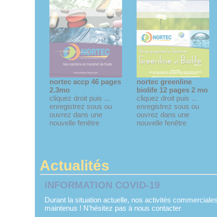
nortec accp 46 pages
nortec greenline
2.3mo
biolife 12 pages 2 mo
cliquez droit puis ...
cliquez droit puis ...
enregistrez sous ou
enregistrez sous ou
ouvrez dans une
ouvrez dans une
nouvelle fenêtre
nouvelle fenêtre
Actualités
INFORMATION COVID-19
Durant la situation actuelle, nos activités commerciales
maintenus ! N’hésitez pas à nous contacter