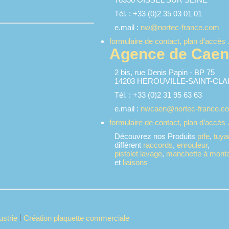
Tél. : +33 (0)2 35 03 01 01
e.mail :
nw@nortec-france.com
formulaire de contact, plan d’accès .
Agence de Caen
2 bis, rue Denis Papin - BP 75
14203 HEROUVILLE-SAINT-CLA
Tél. : +33 (0)2 31 95 63 63
e.mail :
nwcaen@nortec-france.c
formulaire de contact, plan d’accès .
Découvrez nos Produits
ptfe
,
tuya
différent
raccords
,
enrouleur
,
pistolet lavage
,
manchette à monta
et
liaisons
|
dustrie
Création plaquette commerciale