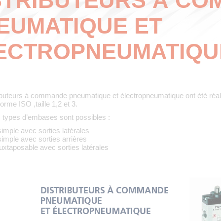
STRIBUTEURS À C
EUMATIQUE ET
ECTROPNEUMATIQU
ibuteurs à commande pneumatique et électropneumatique ont été réal
orme ISO ,taille 1,2 et 3.
s types d’embases sont possibles :
mple avec sorties latérales
mple avec sorties arrières
xtaposable avec sorties latérales