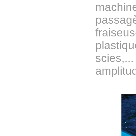
machine
passagèr
fraiseu
plastiq
scies,..
amplitud