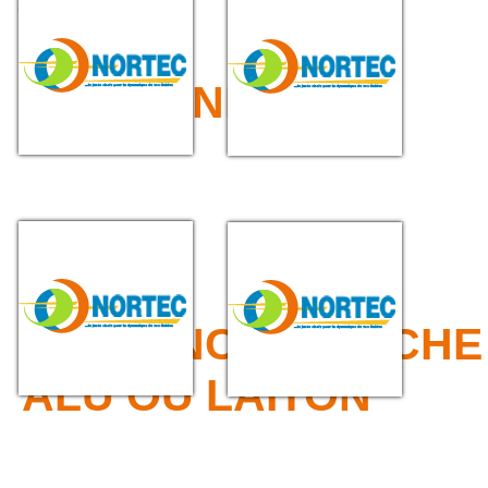
CAOUTCHOUC LISSE
>>> GAINES
SERTISSAGE
EMBOUT À VISSER
POUR GAINE
>>> LANCE, SOUCHE
ALU OU LAITON