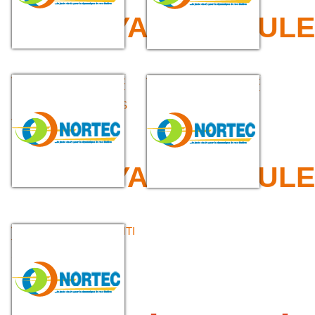
>>> TUYAU REFOULE
TUYAU CAOUTCHOUC
TUYAU CAOUTCHOUC
EPDM REFOULEMENT
EPDM REFOULEMENT
EAU CHAUDE BANDES
EAU CHAUDE 60°C
JAUNES 100C°
>>> TUYAU REFOULE
TUYAU PVC JAUNE ANTI
TORSION (OU VERT
SÉRIE ÉCONOMIQUE)