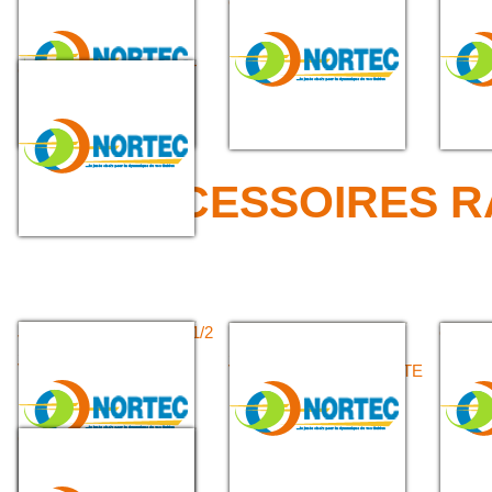
BENNES ORDURES
GLISSIERE
MENAGERES
GAMME PROFIL JOINT
BENNE ORDURES
MENAGERES
>>> ACCESSOIRES 
JONCTIONS DOUBLE 1/2
BOUCHON 1/2
CLÉ T
SYMÉTRIQUE AVEC
SYMÉTRIQUE AVEC
VERROUS
VERROU ET CHAÎNETTE
Crépine aspiration