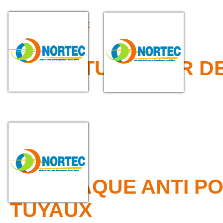
FÛT DE LANCE -
RACCORDS MÂLE À
DIFFUSEUR DE LANCE
GROS FILET
>>> OBTURATEUR D
OBTURATEUR DE
CANALISATION EN
ELASTOMERE
>>> PLAQUE ANTI P
TUYAUX