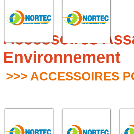
SYMETRIQUES AVEC
VERROU
VERROU
Accessoires Ass
Environnement
>>> ACCESSOIRES 
CORDE RONDE
CORDE CARRE
SOUFF
MOUSSE EPDM POUR
MOUSSE EPDM POUR
POUR
BALAYEUSE
BALAYEUSE