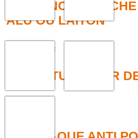
>>> LANCE, SOUCHE
ALU OU LAITON
FÛT DE LANCE -
RACCORDS MÂLE À
DIFFUSEUR DE LANCE
GROS FILET
>>> OBTURATEUR D
OBTURATEUR DE
CANALISATION EN
ELASTOMERE
>>> PLAQUE ANTI P