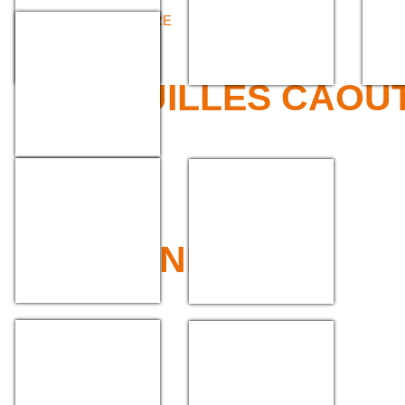
COLLIER CRÉMAILLÈRE
>>> FEUILLES CAOU
FEUILLES
COLLE NÉOPRÈNE
CAOUTCHOUC LISSE
>>> GAINES
SERTISSAGE
EMBOUT À VISSER
POUR GAINE