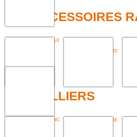
>>> ACCESSOIRES 
JONCTIONS DOUBLE 1/2
BOUCHON 1/2
CLÉ T
SYMÉTRIQUE AVEC
SYMÉTRIQUE AVEC
VERROUS
VERROU ET CHAÎNETTE
Crépine aspiration
>>> COLLIERS
COLLIERS OREILLE ZINC
COLLIERS DE SERRAGE
PINCE
zinc tourillon
COLLI