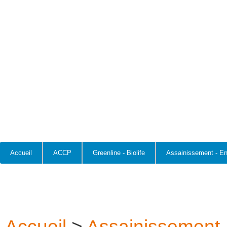
Accueil
ACCP
Greenline - Biolife
Assainissement - E
Accueil
>
Assainissement 