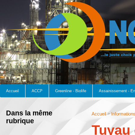
Accueil
ACCP
Greenline - Biolife
Assainissement - E
Dans la même
Accueil
>
Information
rubrique
Tuyau 