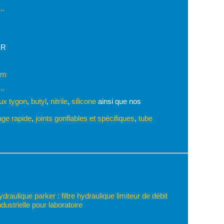
..
IR
om
..
ux tygon
,
butyl
,
nitrile
,
silicone
ainsi que nos
ge rapide
,
joints gonflables et spécifiques
,
tube
raulique parker : filtre hydraulique limiteur de débit
dustrielle pour laboratoire