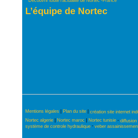
Découvrir toute l’actualité de Nortec -France
L’équipe de Nortec
Mentions légales
|
Plan du site
|
création site internet in
Nortec algerie
|
Nortec maroc
|
Nortec tunisie
-
diffusion
-
système de controle hydraulique
veber assainissement