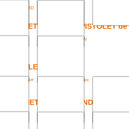
 DE
RACCORD INOX À
TION RACCORD
SERTIR
 PISTOLET LAVAGE et PISTOLET d
T DE LAVAGE
CANNES D’ASPIRATION
ET PISTOLETS DE
REMPLISSSAGE
> ENROULEUR
UR automatique
Enrouleur automatique Inox
Selles murales
tensif)
 MANCHETTE POUR L’INDUSTRIE A
TTE POUR
MANCHETTES NITRILE
MANCHETTES SI
TRIE
BLANC
AIRE A