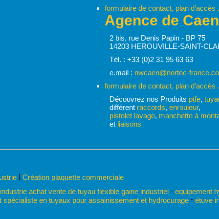
formulaire de contact, plan d’accès .
Agence de Caen
2 bis, rue Denis Papin - BP 75
14203 HEROUVILLE-SAINT-CLA
Tél. : +33 (0)2 31 95 63 63
e.mail :
nwcaen@nortec-france.c
formulaire de contact, plan d’accès .
Découvrez nos Produits
ptfe
,
tuya
différent
raccords
,
enrouleur
,
pistolet lavage
,
manchette à monta
et
liaisons
|
dustrie
Création plaquette commerciale
-
 industrie achat vente de tuyau flexible gaine industriel
equipement hyd
-
 spécialiste en tuyaux pour assainissement et hydrocurage
étuve in