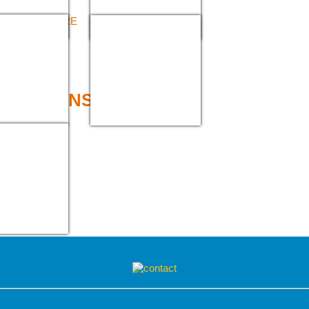
R CRÉMAILLÈRE
COLLIERS
GRENOUILLÈRES À
SERRAGE RAPIDE EN
INOX
> COMPENSATEUR
NSATEURS