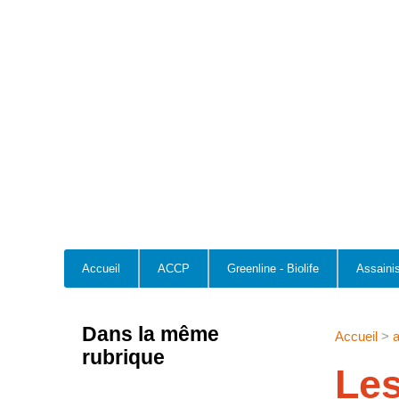
Accueil
ACCP
Greenline - Biolife
Assaini
Dans la même
Accueil
>
rubrique
Le