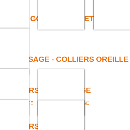
E RAPIDE
 JOINTS GONFLABLES ET SPÉCIFI
NTS
BLES ET
IQUES
 SERTISSAGE - COLLIERS OREILLE
SAGE
COLLIERS OREILLE
 COLLIERS DE SERRAGE
RS DE SERRAGE
COLLIERS DE SERRAGE
llon
2 Demi Coquilles
 COLLIERS