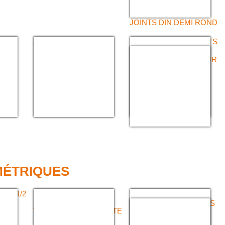
JOINTS DIN DEMI ROND
DE
JOINTS CLAMP
JOINTS SMS FILTRANTS
FILTRANTS
JOINTS CLAMP
TRAÇABILITÉ COULEUR
LIGNE
MÉTRIQUES
LE 1/2
BOUCHONS 1/2
CLÉ TRICOISE
EC
SYMÉTRIQUE AVEC
JOINTS DE RACCORDS
VERROU ET CHAÎNETTE
SYMÉTRIQUES