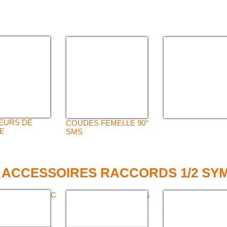
FILTRE / GRILLE 
PROTECTION
RACCORDS
TEURS DE
COUDES FEMELLE 90°
E
SMS
 ACCESSOIRES RACCORDS 1/2 SY
ACCORDS AVEC
DEMI-RACCORD SANS
JONCTIONS DOUB
U
VERROU
SYMÉTRIQUE AV
VERROUS