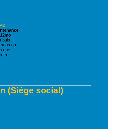
intenance
 12mo
 puis ...
z sous ou
s une
nêtre
 (Siège social)